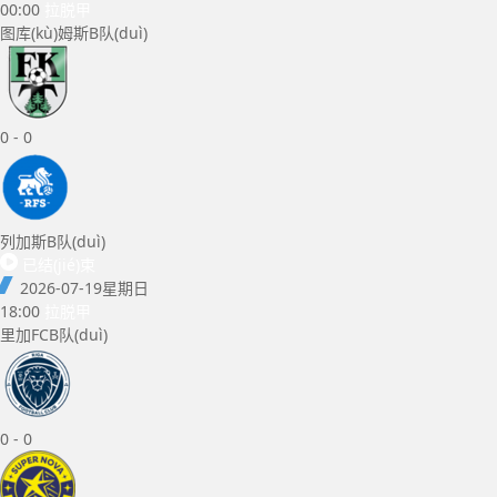
00:00
拉脱甲
图库(kù)姆斯B队(duì)
0
-
0
列加斯B队(duì)
已结(jié)束
2026-07-19
星期日
18:00
拉脱甲
里加FCB队(duì)
0
-
0