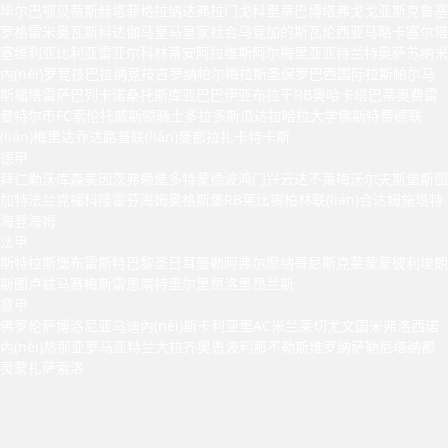
毕尔巴鄂
贝蒂斯
赫塔菲
格拉纳达
弗拉门戈
科里蒂巴
博塔弗戈
戈亚斯
克鲁塞
罗
格雷米奥
瓦斯科达伽马
皇马
皇家社会
马竞
加的斯
瓦伦西亚
马略卡
塞尔塔
塞维利亚
比利亚雷亚尔
科林蒂安
阿拉维斯
阿尔梅里亚
亚特兰特
奥萨苏纳
米
內(nèi)罗竞技
巴拉纳竞技
吉罗纳
帕尔梅拉斯
圣保罗
巴西国际
拉斯帕尔马
斯
福塔雷萨
巴列卡诺
桑托斯
库亚巴
巴伊亚
布拉干RB
奥哈卡
塔巴蒂奥
费雷
曼特尔市
FC索伦托
威斯顿骑士
多拉多斯
瓜达拉哈拉大学
佛斯特费德联
(lián)
梅里达
乔达路普联(lián)
曼都拉
扎卡特卡斯
德甲
拜仁
勒沃库森
美因茨
弗赖堡
多特蒙德
波鸿
门兴
云达不莱梅
沃尔夫斯堡
斯图
加特
法兰克福
科隆
霍芬海姆
奥格斯堡
RB莱比锡
柏林联(lián)合
达姆施塔特
海登海姆
法甲
斯特拉斯堡
布雷斯特
巴黎圣日耳曼
勒阿弗尔
摩纳哥
尼斯
克莱蒙
蒙彼利埃
朗
斯
图卢兹
马赛
梅斯
雷恩
南特
里尔
里昂
洛里昂
兰斯
意甲
佛罗伦萨
博洛尼亚
乌迪內(nèi)斯
卡利亚里
AC米兰
莱切
尤文
国米
弗洛西诺
內(nèi)
热那亚
罗马
亚特兰大
拉齐奥
恩波利
那不勒斯
维罗纳
萨勒尼塔纳
都
灵
蒙扎
萨索洛