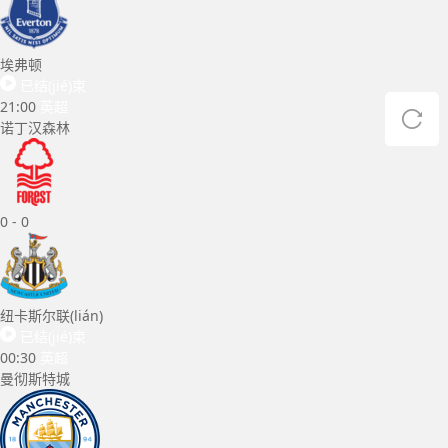
埃弗顿
已结(jié)束
21:00
英超
诺丁汉森林
0
-
0
纽卡斯尔联(lián)
已结(jié)束
00:30
英超
曼彻斯特城