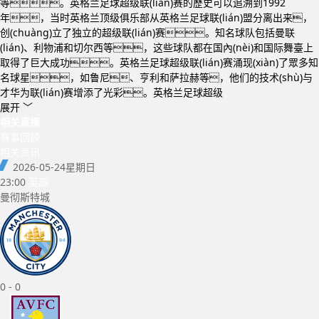
等。英格兰足球超级联(lián)赛的歷史可以追溯到1992
年，当时英格兰顶级俱乐部从英格兰足球联(lián)盟分离出来，
创(chuàng)立了独立的超级联(lián)赛。知名球队包括曼联
(lián)、利物浦和切尔西等，这些球队都在国內(nèi)和国际舞臺上
取得了巨大成功。英格兰足球超级联(lián)赛涌现(xiàn)了眾多知
名球星，如鲁尼、亨利和萨拉赫等，他们的技术(shù)与
才华为联(lián)赛增添了光彩。英格兰足球超级
展开 ﹀
相关直播
赛事回顾
相关资讯
2026-05-24
星期日
23:00
英超
曼彻斯特城
0
-
0