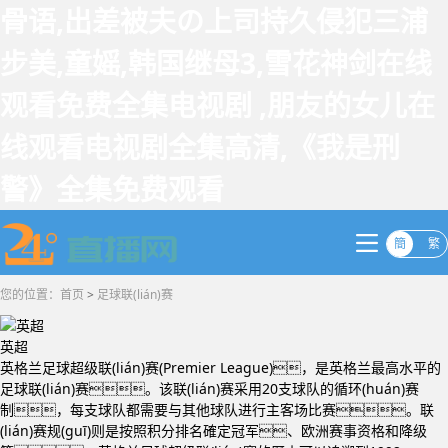
骨语,出差被夫の上司持久侵犯三浦
步美,童媱,韩国继母3,雪花神剑在线
观看免费全集电视剧 ,朋友的女儿在
线观看电视剧全集高清,《我是刑
警》全集免费观看
簡
繁
您的位置：
首页
>
足球联(lián)赛
英超
英格兰足球超级联(lián)赛(Premier League)，是英格兰最高水平的
足球联(lián)赛。该联(lián)赛采用20支球队的循环(huán)赛
制，每支球队都需要与其他球队进行主客场比赛。联
(lián)赛规(guī)则是按照积分排名確定冠军、欧洲赛事资格和降级