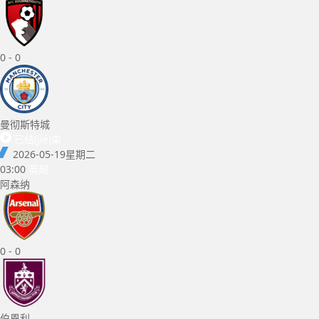
0
-
0
曼彻斯特城
已结(jié)束
2026-05-19
星期二
03:00
英超
阿森纳
0
-
0
伯恩利