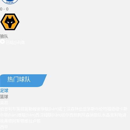
0
-
0
狼队
已结(jié)束
热门球队
足球
篮球
英超
伯恩利
布莱顿
富勒姆
谢菲联(lián)
诺丁汉森林
伯恩茅斯
布伦特福德
纽卡斯
尔联(lián)
曼联(lián)
西汉姆联(lián)
切尔西
热刺
阿森纳
狼队
水晶宫
利物浦
埃弗顿
阿斯顿维拉
卢顿
西甲