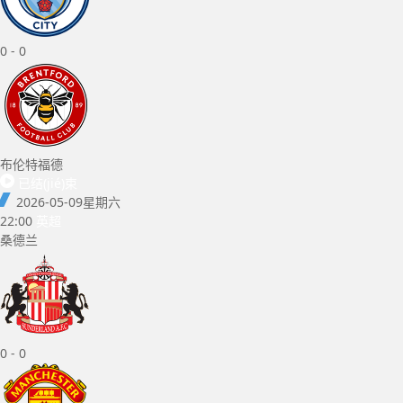
0
-
0
布伦特福德
已结(jié)束
2026-05-09
星期六
22:00
英超
桑德兰
0
-
0