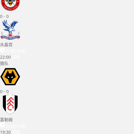
0
-
0
水晶宫
已结(jié)束
22:00
英超
狼队
0
-
0
富勒姆
已结(jié)束
19:30
英超