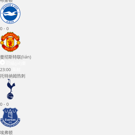
布莱顿
0
-
0
曼彻斯特联(lián)
已结(jié)束
23:00
英超
托特纳姆热刺
0
-
0
埃弗顿