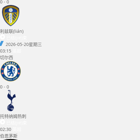
0
-
0
利兹联(lián)
已结(jié)束
2026-05-20
星期三
03:15
英超
切尔西
0
-
0
托特纳姆热刺
已结(jié)束
02:30
英超
伯恩茅斯