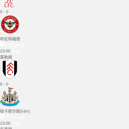
0
-
0
布伦特福德
已结(jié)束
23:00
英超
富勒姆
0
-
0
纽卡斯尔联(lián)
已结(jié)束
23:00
英超