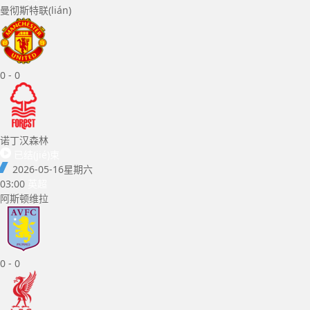
曼彻斯特联(lián)
0
-
0
诺丁汉森林
已结(jié)束
2026-05-16
星期六
03:00
英超
阿斯顿维拉
0
-
0